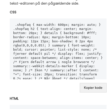
tekst-editoren på den pågældende side.
CSS
 .shopfaq { max-width: 600px; margin: auto; } 
.shopfaq h2 { text-align: center; margin-
bottom: 20px; } details { background: #fff; 
border-radius: 6px; margin-bottom: 10px; 
padding: 12px 15px; box-shadow: 0 2px 4px 
rgba(0,0,0,0.05); } summary { font-weight: 
bold; cursor: pointer; list-style: none; /* 
fjerner default pil */ display: flex; justify-
content: space-between; align-items: center; } 
/* Fjern default arrow i nogle browsere */ 
summary::-webkit-details-marker { display: 
none; } /* Ikon */ summary::after { content: 
"+"; font-size: 20px; transition: transform 
0.2s ease; } /* Når åbnet */ details[open] 
summary::after { content: "-"; } details p { 
Kopier kode
HTML