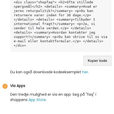
<div class="shopfaq"> <h2>Ofte stillede 
spørgsmål</h2> <details> <summary>Hvad er 
jeres returpolitik?</summary> <p>Du kan 
returnere varer inden for 30 dage.</p> 
</details> <details> <summary>Tilbyder I 
international fragt?</summary> <p>Ja, vi 
sender til hele verden.</p> </details> 
<details> <summary>Hvordan kontakter jeg 
support?</summary> <p>Du kan skrive til os via 
e-mail eller kontaktformular.</p> </details> 
Kopier kode
Du kan også downloade kodeeksemplet
her
.
Via Apps
Den tredje mulighed er via en app: Søg på "faq" i
shoppens
App Store
.