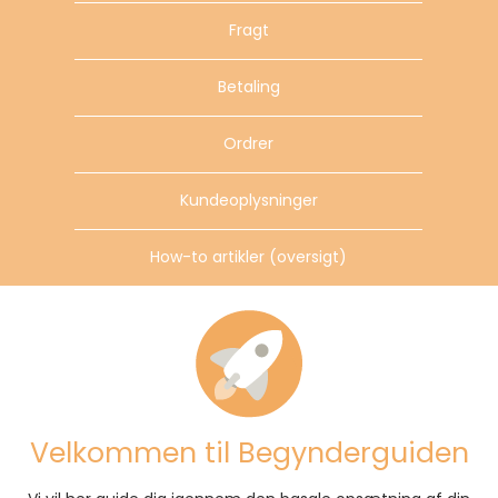
Fragt
Betaling
Ordrer
Kundeoplysninger
How-to artikler (oversigt)
Velkommen til Begynderguiden