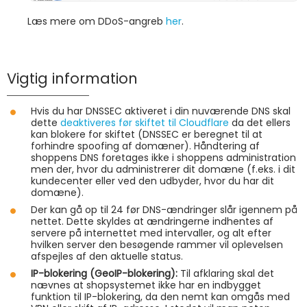
Læs mere om DDoS-angreb
her
.
Vigtig information
Hvis du har DNSSEC aktiveret i din nuværende DNS skal
dette
deaktiveres før skiftet til Cloudflare
da det ellers
kan blokere for skiftet (DNSSEC er beregnet til at
forhindre spoofing af domæner). Håndtering af
shoppens DNS foretages ikke i shoppens administration
men der, hvor du administrerer dit domæne (f.eks. i dit
kundecenter eller ved den udbyder, hvor du har dit
domæne).
Der kan gå op til 24 før DNS-ændringer slår igennem på
nettet. Dette skyldes at ændringerne indhentes af
servere på internettet med intervaller, og alt efter
hvilken server den besøgende rammer vil oplevelsen
afspejles af den aktuelle status.
IP-blokering (GeoIP-blokering):
Til afklaring skal det
nævnes at shopsystemet ikke har en indbygget
funktion til IP-blokering, da den nemt kan omgås med